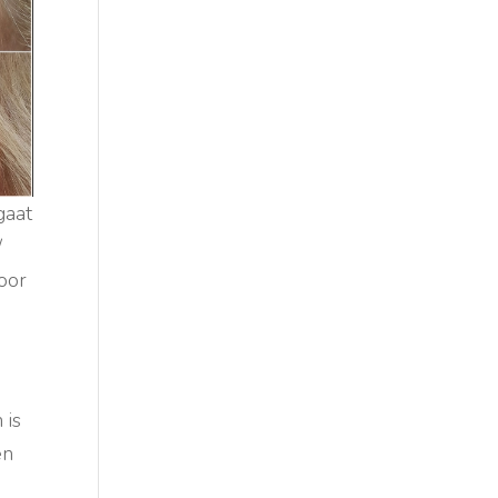
gaat
/
door
 is
en