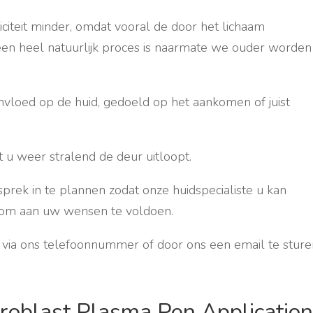
iteit minder, omdat vooral de door het lichaam
en heel natuurlijk proces is naarmate we ouder worden
invloed op de huid, gedoeld op het aankomen of juist
t u weer stralend de deur uitloopt.
sprek in te plannen zodat onze huidspecialiste u kan
s om aan uw wensen te voldoen.
ht via ons telefoonnummer of door ons een email te sture
broblast Plasma Pen Application