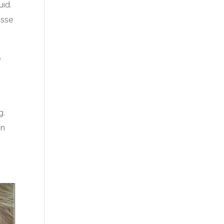
id.
osse
e
g.
jn