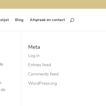
jslijst
Blog
Afspraak en contact
Meta
Log in
de
Entries feed
Comments feed
s
WordPress.org
 de